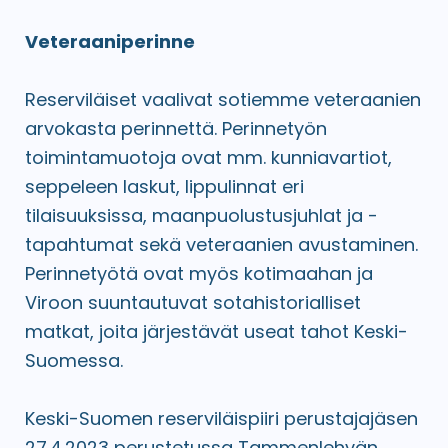
Veteraaniperinne
Reserviläiset vaalivat sotiemme veteraanien
arvokasta perinnettä. Perinnetyön
toimintamuotoja ovat mm. kunniavartiot,
seppeleen laskut, lippulinnat eri
tilaisuuksissa, maanpuolustusjuhlat ja -
tapahtumat sekä veteraanien avustaminen.
Perinnetyötä ovat myös kotimaahan ja
Viroon suuntautuvat sotahistorialliset
matkat, joita järjestävät useat tahot Keski-
Suomessa.
Keski-Suomen reserviläispiiri perustajajäsen
27.4.2023 perustetussa Tammenlehvän