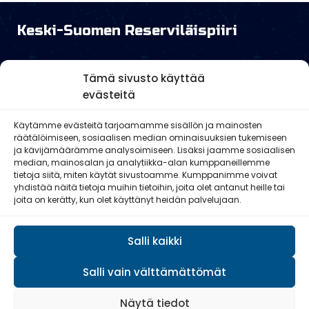
Keski-Suomen Reserviläispiiri
Tämä sivusto käyttää
evästeitä
Käytämme evästeitä tarjoamamme sisällön ja mainosten
Keski-Suomen reserviläispiiri
räätälöimiseen, sosiaalisen median ominaisuuksien tukemiseen
ja kävijämäärämme analysoimiseen. Lisäksi jaamme sosiaalisen
Gummerruksenkatu 7
median, mainosalan ja analytiikka-alan kumppaneillemme
tietoja siitä, miten käytät sivustoamme. Kumppanimme voivat
Laskutusosoite: talous@ksrespiirit.fi
yhdistää näitä tietoja muihin tietoihin, joita olet antanut heille tai
joita on kerätty, kun olet käyttänyt heidän palvelujaan.
40100 Jyväskylä
puh: 040 507 1684
Salli kaikki
Salli vain välttämättömät
© Reserviläisliitto 2026
Näytä tiedot